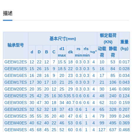
描述
额定载荷
基本尺寸(mm)
(KN)
重量
轴承型号
(kg)
d1
rs
rls
动载
静载
d
D
B
C
dk
≈α°
max
min
min
荷
荷
GEEW12ES
12
22
12
7
15.5
18
0.3
0.3
4
10
53
0.017
GEEW15ES
15
26
15
9
18.5
22
0.3
0.3
5
16
84
0.028
GEEW16ES
16
28
16
9
20
23
0.3
0.3
4
17
85
0.034
GEEW17ES
17
30
17
10
21
25
0.3
0.3
7
21
106
0.043
GEEW20ES
20
35
20
12
25
29
0.3
0.3
4
30
146
0.069
GEEW25ES
25
42
25
16
30.5
35.5
0.6
0.6
4
48
240
0.124
GEEW30ES
30
47
30
18
34
40.7
0.6
0.6
4
62
310
0.159
GEEW32ES
32
52
32
18
37
43
0.6
1
4
65
328
0.207
GEEW35ES
35
55
35
20
40
47
0.6
1
4
79
399
0.248
GEEW40ES
40
62
40
22
46
53
0.6
1
4
99
495
0.369
GEEW45ES
45
68
45
25
52
60
0.6
1
4
127
637
0.468