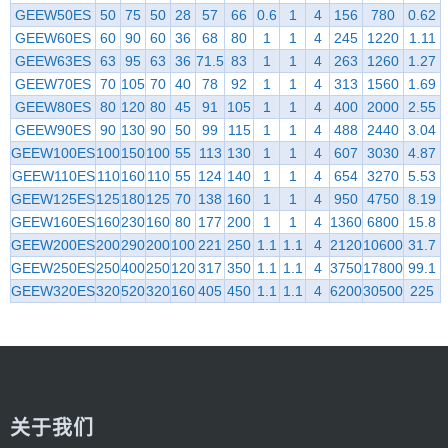
GEEW50ES
50
75
50
28
57
66
0.6
1
4
156
780
0.62
GEEW60ES
60
90
60
36
68
80
1
1
4
245
1220
1.11
GEEW63ES
63
95
63
36
71.5
83
1
1
4
263
1260
1.27
GEEW70ES
70
105
70
40
78
92
1
1
4
313
1560
1.69
GEEW80ES
80
120
80
45
91
105
1
1
4
400
2000
2.55
GEEW90ES
90
130
90
50
99
115
1
1
4
488
2440
3.04
GEEW100ES
100
150
100
55
113
130
1
1
4
607
3030
4.87
GEEW110ES
110
160
110
55
124
140
1
1
4
654
3270
5.53
GEEW125ES
125
180
125
70
138
160
1
1
4
950
4750
8.19
GEEW160ES
160
230
160
80
177
200
1
1
4
1360
6800
15.8
GEEW200ES
200
290
200
100
221
250
1.1
1.1
4
2120
10600
31.7
GEEW250ES
250
400
250
120
317
350
1.1
1.1
4
3750
17800
99.1
GEEW320ES
320
520
320
160
405
450
1.1
1.1
4
6200
30500
225
关于我们