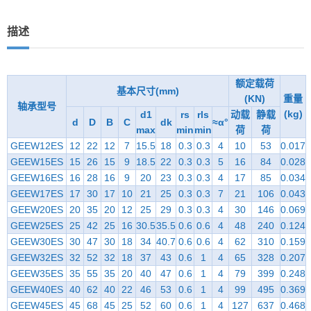
描述
额定载荷
基本尺寸(mm)
(KN)
重量
轴承型号
(kg)
d1
rs
rls
动载
静载
d
D
B
C
dk
≈α°
max
min
min
荷
荷
GEEW12ES
12
22
12
7
15.5
18
0.3
0.3
4
10
53
0.017
GEEW15ES
15
26
15
9
18.5
22
0.3
0.3
5
16
84
0.028
GEEW16ES
16
28
16
9
20
23
0.3
0.3
4
17
85
0.034
GEEW17ES
17
30
17
10
21
25
0.3
0.3
7
21
106
0.043
GEEW20ES
20
35
20
12
25
29
0.3
0.3
4
30
146
0.069
GEEW25ES
25
42
25
16
30.5
35.5
0.6
0.6
4
48
240
0.124
GEEW30ES
30
47
30
18
34
40.7
0.6
0.6
4
62
310
0.159
GEEW32ES
32
52
32
18
37
43
0.6
1
4
65
328
0.207
GEEW35ES
35
55
35
20
40
47
0.6
1
4
79
399
0.248
GEEW40ES
40
62
40
22
46
53
0.6
1
4
99
495
0.369
GEEW45ES
45
68
45
25
52
60
0.6
1
4
127
637
0.468