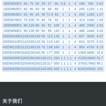
GEEW50ES
50
75
50
28
57
66
0.6
1
4
156
780
0.62
GEEW60ES
60
90
60
36
68
80
1
1
4
245
1220
1.11
GEEW63ES
63
95
63
36
71.5
83
1
1
4
263
1260
1.27
GEEW70ES
70
105
70
40
78
92
1
1
4
313
1560
1.69
GEEW80ES
80
120
80
45
91
105
1
1
4
400
2000
2.55
GEEW90ES
90
130
90
50
99
115
1
1
4
488
2440
3.04
GEEW100ES
100
150
100
55
113
130
1
1
4
607
3030
4.87
GEEW110ES
110
160
110
55
124
140
1
1
4
654
3270
5.53
GEEW125ES
125
180
125
70
138
160
1
1
4
950
4750
8.19
GEEW160ES
160
230
160
80
177
200
1
1
4
1360
6800
15.8
GEEW200ES
200
290
200
100
221
250
1.1
1.1
4
2120
10600
31.7
GEEW250ES
250
400
250
120
317
350
1.1
1.1
4
3750
17800
99.1
GEEW320ES
320
520
320
160
405
450
1.1
1.1
4
6200
30500
225
关于我们