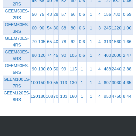
45
68
40
25
52
60
0.6
1
4
127
637
0.45
2RS
GEEM50ES-
50
75
43
28
57
66
0.6
1
4
156
780
0.59
2RS
GEEM60ES-
60
90
54
36
68
80
0.6
1
3
245
1220
1.06
3RS
GEEM70ES-
70
105
65
40
78
92
0.6
1
4
313
1560
1.66
4RS
GEEM80ES-
80
120
74
45
90
105
0.6
1
4
400
2000
2.47
5RS
GEEM90ES-
90
130
80
50
99
115
1
1
4
488
2440
2.88
6RS
GEEM100ES-
100
150
90
55
113
130
1
1
4
607
3030
4.65
7RS
GEEM120ES-
120
180
108
70
133
160
1
1
4
950
4750
8.44
8RS