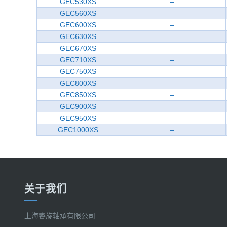
GEC530XS
–
GEC560XS
–
GEC600XS
–
GEC630XS
–
GEC670XS
–
GEC710XS
–
GEC750XS
–
GEC800XS
–
GEC850XS
–
GEC900XS
–
GEC950XS
–
GEC1000XS
–
关于我们
上海睿旋轴承有限公司