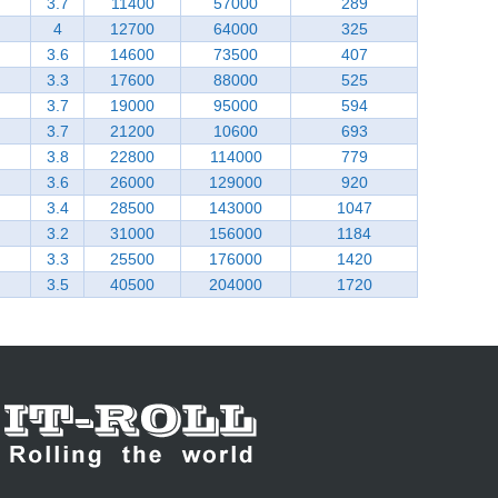
3.7
11400
57000
289
4
12700
64000
325
3.6
14600
73500
407
3.3
17600
88000
525
3.7
19000
95000
594
3.7
21200
10600
693
3.8
22800
114000
779
3.6
26000
129000
920
3.4
28500
143000
1047
3.2
31000
156000
1184
3.3
25500
176000
1420
3.5
40500
204000
1720