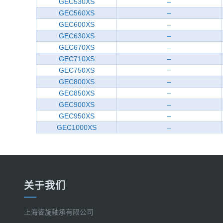
GEC530XS
–
GEC560XS
–
GEC600XS
–
GEC630XS
–
GEC670XS
–
GEC710XS
–
GEC750XS
–
GEC800XS
–
GEC850XS
–
GEC900XS
–
GEC950XS
–
GEC1000XS
–
关于我们
上海睿旋轴承有限公司