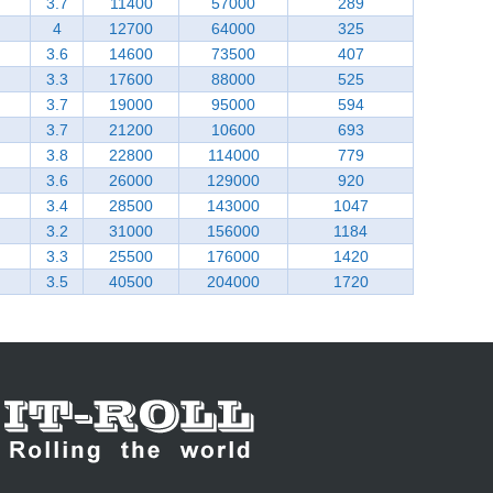
3.7
11400
57000
289
4
12700
64000
325
3.6
14600
73500
407
3.3
17600
88000
525
3.7
19000
95000
594
3.7
21200
10600
693
3.8
22800
114000
779
3.6
26000
129000
920
3.4
28500
143000
1047
3.2
31000
156000
1184
3.3
25500
176000
1420
3.5
40500
204000
1720