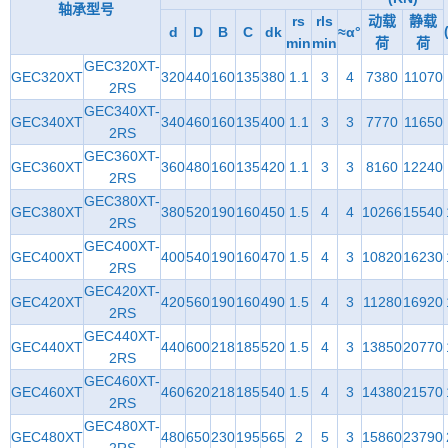
轴承型号
rs
rls
动载
静载
d
D
B
C
dk
≈α°
min
min
荷
荷
GEC320XT-
GEC320XT
320
440
160
135
380
1.1
3
4
7380
11070
2RS
GEC340XT-
GEC340XT
340
460
160
135
400
1.1
3
3
7770
11650
2RS
GEC360XT-
GEC360XT
360
480
160
135
420
1.1
3
3
8160
12240
2RS
GEC380XT-
GEC380XT
380
520
190
160
450
1.5
4
4
10266
15540
2RS
GEC400XT-
GEC400XT
400
540
190
160
470
1.5
4
3
10820
16230
2RS
GEC420XT-
GEC420XT
420
560
190
160
490
1.5
4
3
11280
16920
2RS
GEC440XT-
GEC440XT
440
600
218
185
520
1.5
4
3
13850
20770
2RS
GEC460XT-
GEC460XT
460
620
218
185
540
1.5
4
3
14380
21570
2RS
GEC480XT-
GEC480XT
480
650
230
195
565
2
5
3
15860
23790