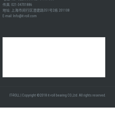
传真: 021-34701886
地址: 上海市闵行区澄建路351号2栋 201108
E-mail:
Info@it-roll.com
IT-ROLL
|
Copyright ©2018 it-roll bearing CO.,Ltd. All rights reserved.