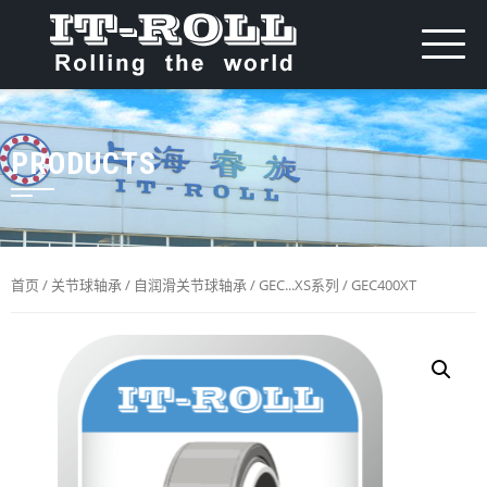
PRODUCTS
首页
/
关节球轴承
/
自润滑关节球轴承
/
GEC...XS系列
/ GEC400XT