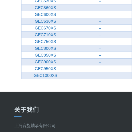
GEC530XS
–
GEC560XS
–
GEC600XS
–
GEC630XS
–
GEC670XS
–
GEC710XS
–
GEC750XS
–
GEC800XS
–
GEC850XS
–
GEC900XS
–
GEC950XS
–
GEC1000XS
–
关于我们
上海睿旋轴承有限公司