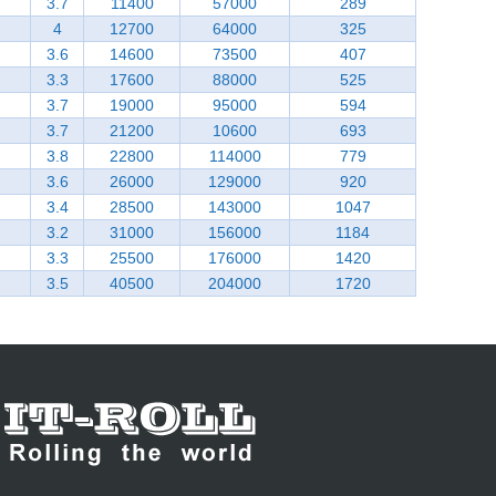
3.7
11400
57000
289
4
12700
64000
325
3.6
14600
73500
407
3.3
17600
88000
525
3.7
19000
95000
594
3.7
21200
10600
693
3.8
22800
114000
779
3.6
26000
129000
920
3.4
28500
143000
1047
3.2
31000
156000
1184
3.3
25500
176000
1420
3.5
40500
204000
1720