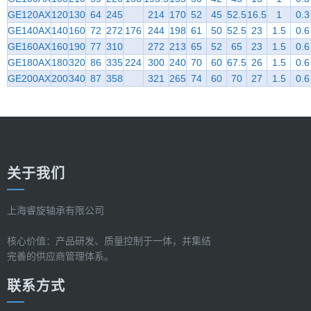
GE120AX
120
130
64
245
214
170
52
45
52.5
16.5
1
0.3
GE140AX
140
160
72
272
176
244
198
61
50
52.5
23
1.5
0.6
GE160AX
160
190
77
310
272
213
65
52
65
23
1.5
0.6
GE180AX
180
320
86
335
224
300
240
70
60
67.5
26
1.5
0.6
GE200AX
200
340
87
358
321
265
74
60
70
27
1.5
0.6
关于我们
上海睿旋轴承有限公司
核心价值：产品研发、质量控制于一体，并集结
完善的供应商管理体系。
联系方式