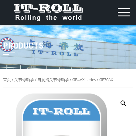
PRODUCTS
首页
/
关节球轴承
/
自润滑关节球轴承
/
GE...AX series
/ GE70AX