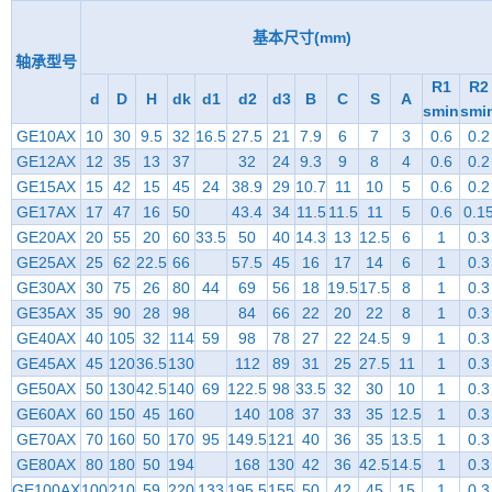
基本尺寸(mm)
轴承型号
R1
R2
d
D
H
dk
d1
d2
d3
B
C
S
A
smin
smi
GE10AX
10
30
9.5
32
16.5
27.5
21
7.9
6
7
3
0.6
0.2
GE12AX
12
35
13
37
32
24
9.3
9
8
4
0.6
0.2
GE15AX
15
42
15
45
24
38.9
29
10.7
11
10
5
0.6
0.2
GE17AX
17
47
16
50
43.4
34
11.5
11.5
11
5
0.6
0.1
GE20AX
20
55
20
60
33.5
50
40
14.3
13
12.5
6
1
0.3
GE25AX
25
62
22.5
66
57.5
45
16
17
14
6
1
0.3
GE30AX
30
75
26
80
44
69
56
18
19.5
17.5
8
1
0.3
GE35AX
35
90
28
98
84
66
22
20
22
8
1
0.3
GE40AX
40
105
32
114
59
98
78
27
22
24.5
9
1
0.3
GE45AX
45
120
36.5
130
112
89
31
25
27.5
11
1
0.3
GE50AX
50
130
42.5
140
69
122.5
98
33.5
32
30
10
1
0.3
GE60AX
60
150
45
160
140
108
37
33
35
12.5
1
0.3
GE70AX
70
160
50
170
95
149.5
121
40
36
35
13.5
1
0.3
GE80AX
80
180
50
194
168
130
42
36
42.5
14.5
1
0.3
GE100AX
100
210
59
220
133
195.5
155
50
42
45
15
1
0.3