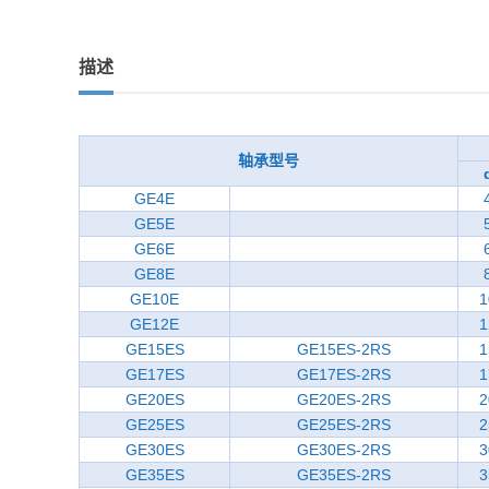
描述
轴承型号
GE4E
GE5E
GE6E
GE8E
GE10E
1
GE12E
1
GE15ES
GE15ES-2RS
1
GE17ES
GE17ES-2RS
1
GE20ES
GE20ES-2RS
2
GE25ES
GE25ES-2RS
2
GE30ES
GE30ES-2RS
3
GE35ES
GE35ES-2RS
3