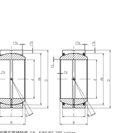
润滑关节球轴承
,
GE...E/ES/ES-2RS series