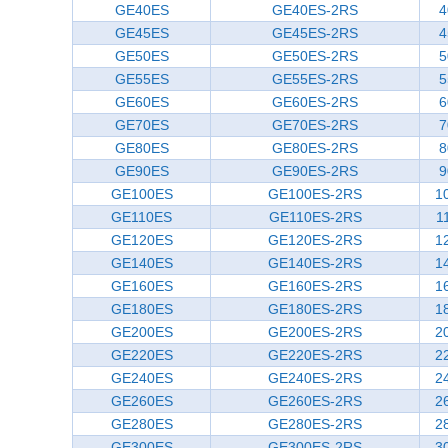
GE40ES
GE40ES-2RS
4
GE45ES
GE45ES-2RS
4
GE50ES
GE50ES-2RS
5
GE55ES
GE55ES-2RS
5
GE60ES
GE60ES-2RS
6
GE70ES
GE70ES-2RS
7
GE80ES
GE80ES-2RS
8
GE90ES
GE90ES-2RS
9
GE100ES
GE100ES-2RS
1
GE110ES
GE110ES-2RS
1
GE120ES
GE120ES-2RS
1
GE140ES
GE140ES-2RS
1
GE160ES
GE160ES-2RS
1
GE180ES
GE180ES-2RS
1
GE200ES
GE200ES-2RS
2
GE220ES
GE220ES-2RS
2
GE240ES
GE240ES-2RS
2
GE260ES
GE260ES-2RS
2
GE280ES
GE280ES-2RS
2
GE300ES
GE300ES-2RS
3