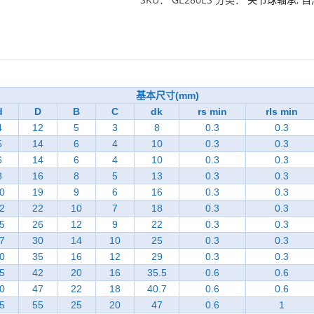
基本尺寸(mm)
d
D
B
C
dk
rs min
rls min
4
12
5
3
8
0.3
0.3
5
14
6
4
10
0.3
0.3
6
14
6
4
10
0.3
0.3
8
16
8
5
13
0.3
0.3
0
19
9
6
16
0.3
0.3
2
22
10
7
18
0.3
0.3
5
26
12
9
22
0.3
0.3
7
30
14
10
25
0.3
0.3
0
35
16
12
29
0.3
0.3
5
42
20
16
35.5
0.6
0.6
0
47
22
18
40.7
0.6
0.6
5
55
25
20
47
0.6
1