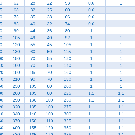
0
62
28
22
53
0.6
1
5
68
32
25
60
0.6
1
0
75
35
28
66
0.6
1
5
85
40
32
74
0.6
1
0
90
44
36
80
1
1
0
105
49
40
92
1
1
0
120
55
45
105
1
1
0
130
60
50
115
1
1
00
150
70
55
130
1
1
10
160
70
55
140
1
1
20
180
85
70
160
1
1
40
210
90
70
180
1
1
60
230
105
80
200
1
1
80
260
105
80
225
1.1
1.1
00
290
130
100
250
1.1
1.1
20
320
135
100
275
1.1
1.1
40
340
140
100
300
1.1
1.1
60
370
150
110
325
1.1
1.1
80
400
155
120
350
1.1
1.1
00
430
165
120
375
1.1
1.1