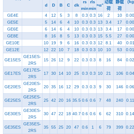
(kg
rs
rls
动载
静载
d
D
B
C
dk
≈α°
min
min
荷
荷
GE4E
4
12
5
3
8
0.3
0.3
16
2
10
0.0
GE5E
5
14
6
4
10
0.3
0.3
13
3.4
17
0.0
GE6E
6
14
6
4
10
0.3
0.3
13
3.4
17
0.0
GE8E
8
16
8
5
13
0.3
0.3
15
5.5
27
0.0
GE10E
10
19
9
6
16
0.3
0.3
12
8.1
40
0.0
GE12E
12
22
10
7
18
0.3
0.3
10
10
53
0.0
GE15ES-
GE15ES
15
26
12
9
22
0.3
0.3
8
16
84
0.0
2RS
GE17ES-
GE17ES
17
30
14
10
25
0.3
0.3
10
21
106
0.0
2RS
GE20ES-
GE20ES
20
35
16
12
29
0.3
0.3
9
30
146
0.0
2RS
GE25ES-
GE25ES
25
42
20
16
35.5
0.6
0.6
7
48
240
0.1
2RS
GE30ES-
GE30ES
30
47
22
18
40.7
0.6
0.6
6
62
310
0.1
2RS
GE35ES-
GE35ES
35
55
25
20
47
0.6
1
6
79
399
0.2
2RS