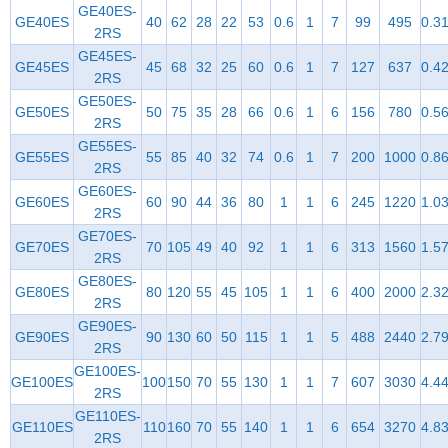
GE40ES-
GE40ES
40
62
28
22
53
0.6
1
7
99
495
0.3
2RS
GE45ES-
GE45ES
45
68
32
25
60
0.6
1
7
127
637
0.4
2RS
GE50ES-
GE50ES
50
75
35
28
66
0.6
1
6
156
780
0.5
2RS
GE55ES-
GE55ES
55
85
40
32
74
0.6
1
7
200
1000
0.8
2RS
GE60ES-
GE60ES
60
90
44
36
80
1
1
6
245
1220
1.0
2RS
GE70ES-
GE70ES
70
105
49
40
92
1
1
6
313
1560
1.5
2RS
GE80ES-
GE80ES
80
120
55
45
105
1
1
6
400
2000
2.3
2RS
GE90ES-
GE90ES
90
130
60
50
115
1
1
5
488
2440
2.7
2RS
GE100ES-
GE100ES
100
150
70
55
130
1
1
7
607
3030
4.4
2RS
GE110ES-
GE110ES
110
160
70
55
140
1
1
6
654
3270
4.8
2RS