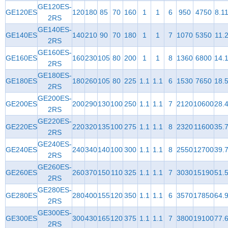
GE120ES-
GE120ES
120
180
85
70
160
1
1
6
950
4750
8.1
2RS
GE140ES-
GE140ES
140
210
90
70
180
1
1
7
1070
5350
11.
2RS
GE160ES-
GE160ES
160
230
105
80
200
1
1
8
1360
6800
14.
2RS
GE180ES-
GE180ES
180
260
105
80
225
1.1
1.1
6
1530
7650
18.
2RS
GE200ES-
GE200ES
200
290
130
100
250
1.1
1.1
7
2120
10600
28.
2RS
GE220ES-
GE220ES
220
320
135
100
275
1.1
1.1
8
2320
11600
35.
2RS
GE240ES-
GE240ES
240
340
140
100
300
1.1
1.1
8
2550
12700
39.
2RS
GE260ES-
GE260ES
260
370
150
110
325
1.1
1.1
7
3030
15190
51.
2RS
GE280ES-
GE280ES
280
400
155
120
350
1.1
1.1
6
3570
17850
64.
2RS
GE300ES-
GE300ES
300
430
165
120
375
1.1
1.1
7
3800
19100
77.
2RS