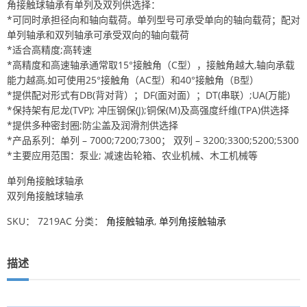
角接触球轴承有单列及双列供选择：
*可同时承担径向和轴向载荷。单列型号可承受单向的轴向载荷；配对
单列轴承和双列轴承可承受双向的轴向载荷
*适合高精度;高转速
*高精度和高速轴承通常取15°接触角（C型），接触角越大,轴向承载
能力越高,如可使用25°接触角（AC型）和40°接触角（B型）
*提供配对形式有DB(背对背）；DF(面对面）；DT(串联）;UA(万能)
*保持架有尼龙(TVP); 冲压钢保(J);铜保(M)及高强度纤维(TPA)供选择
*提供多种密封圈;防尘盖及润滑剂供选择
*产品系列：单列 – 7000;7200;7300； 双列 – 3200;3300;5200;5300
*主要应用范围：泵业; 减速齿轮箱、农业机械、木工机械等
单列角接触球轴承
双列角接触球轴承
SKU：
7219AC
分类：
角接触轴承
,
单列角接触轴承
描述