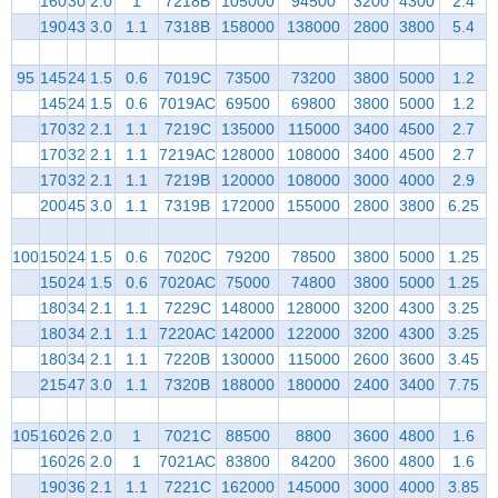
160
30
2.0
1
7218B
105000
94500
3200
4300
2.4
190
43
3.0
1.1
7318B
158000
138000
2800
3800
5.4
95
145
24
1.5
0.6
7019C
73500
73200
3800
5000
1.2
145
24
1.5
0.6
7019AC
69500
69800
3800
5000
1.2
170
32
2.1
1.1
7219C
135000
115000
3400
4500
2.7
170
32
2.1
1.1
7219AC
128000
108000
3400
4500
2.7
170
32
2.1
1.1
7219B
120000
108000
3000
4000
2.9
200
45
3.0
1.1
7319B
172000
155000
2800
3800
6.25
100
150
24
1.5
0.6
7020C
79200
78500
3800
5000
1.25
150
24
1.5
0.6
7020AC
75000
74800
3800
5000
1.25
180
34
2.1
1.1
7229C
148000
128000
3200
4300
3.25
180
34
2.1
1.1
7220AC
142000
122000
3200
4300
3.25
180
34
2.1
1.1
7220B
130000
115000
2600
3600
3.45
215
47
3.0
1.1
7320B
188000
180000
2400
3400
7.75
105
160
26
2.0
1
7021C
88500
8800
3600
4800
1.6
160
26
2.0
1
7021AC
83800
84200
3600
4800
1.6
190
36
2.1
1.1
7221C
162000
145000
3000
4000
3.85