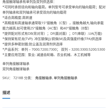
角接触球轴承有单列及双列供选择：
*可同时承担径向和轴向载荷。单列型号可承受单向的轴向载荷；配对
单列轴承和双列轴承可承受双向的轴向载荷
*适合高精度;高转速
*高精度和高速轴承通常取15°接触角（C型），接触角越大,轴向承载
能力越高,如可使用25°接触角（AC型）和40°接触角（B型）
*提供配对形式有DB(背对背）；DF(面对面）；DT(串联）;UA(万能)
*保持架有尼龙(TVP); 冲压钢保(J);铜保(M)及高强度纤维(TPA)供选择
*提供多种密封圈;防尘盖及润滑剂供选择
*产品系列：单列 – 7000;7200;7300； 双列 – 3200;3300;5200;5300
*主要应用范围：泵业; 减速齿轮箱、农业机械、木工机械等
单列角接触球轴承
双列角接触球轴承
SKU：
7218B
分类：
角接触轴承
,
单列角接触轴承
描述