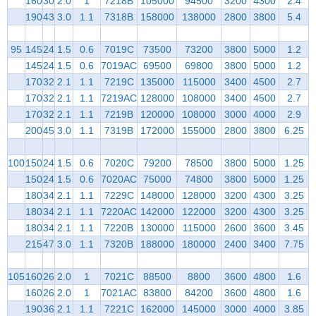
160
30
2.0
1
7218B
105000
94500
3200
4300
2.4
190
43
3.0
1.1
7318B
158000
138000
2800
3800
5.4
95
145
24
1.5
0.6
7019C
73500
73200
3800
5000
1.2
145
24
1.5
0.6
7019AC
69500
69800
3800
5000
1.2
170
32
2.1
1.1
7219C
135000
115000
3400
4500
2.7
170
32
2.1
1.1
7219AC
128000
108000
3400
4500
2.7
170
32
2.1
1.1
7219B
120000
108000
3000
4000
2.9
200
45
3.0
1.1
7319B
172000
155000
2800
3800
6.25
100
150
24
1.5
0.6
7020C
79200
78500
3800
5000
1.25
150
24
1.5
0.6
7020AC
75000
74800
3800
5000
1.25
180
34
2.1
1.1
7229C
148000
128000
3200
4300
3.25
180
34
2.1
1.1
7220AC
142000
122000
3200
4300
3.25
180
34
2.1
1.1
7220B
130000
115000
2600
3600
3.45
215
47
3.0
1.1
7320B
188000
180000
2400
3400
7.75
105
160
26
2.0
1
7021C
88500
8800
3600
4800
1.6
160
26
2.0
1
7021AC
83800
84200
3600
4800
1.6
190
36
2.1
1.1
7221C
162000
145000
3000
4000
3.85