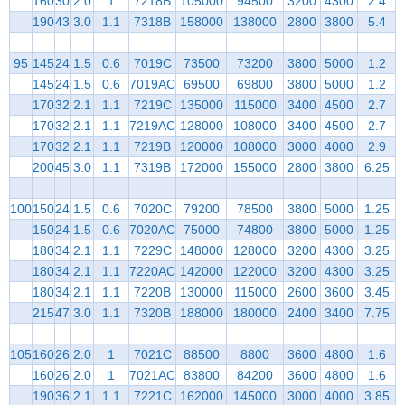
160
30
2.0
1
7218B
105000
94500
3200
4300
2.4
190
43
3.0
1.1
7318B
158000
138000
2800
3800
5.4
95
145
24
1.5
0.6
7019C
73500
73200
3800
5000
1.2
145
24
1.5
0.6
7019AC
69500
69800
3800
5000
1.2
170
32
2.1
1.1
7219C
135000
115000
3400
4500
2.7
170
32
2.1
1.1
7219AC
128000
108000
3400
4500
2.7
170
32
2.1
1.1
7219B
120000
108000
3000
4000
2.9
200
45
3.0
1.1
7319B
172000
155000
2800
3800
6.25
100
150
24
1.5
0.6
7020C
79200
78500
3800
5000
1.25
150
24
1.5
0.6
7020AC
75000
74800
3800
5000
1.25
180
34
2.1
1.1
7229C
148000
128000
3200
4300
3.25
180
34
2.1
1.1
7220AC
142000
122000
3200
4300
3.25
180
34
2.1
1.1
7220B
130000
115000
2600
3600
3.45
215
47
3.0
1.1
7320B
188000
180000
2400
3400
7.75
105
160
26
2.0
1
7021C
88500
8800
3600
4800
1.6
160
26
2.0
1
7021AC
83800
84200
3600
4800
1.6
190
36
2.1
1.1
7221C
162000
145000
3000
4000
3.85