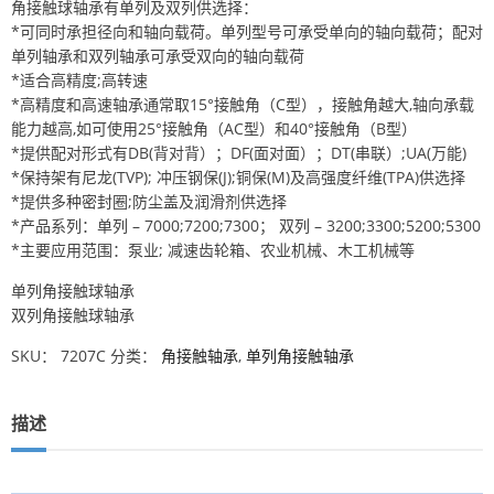
角接触球轴承有单列及双列供选择：
*可同时承担径向和轴向载荷。单列型号可承受单向的轴向载荷；配对
单列轴承和双列轴承可承受双向的轴向载荷
*适合高精度;高转速
*高精度和高速轴承通常取15°接触角（C型），接触角越大,轴向承载
能力越高,如可使用25°接触角（AC型）和40°接触角（B型）
*提供配对形式有DB(背对背）；DF(面对面）；DT(串联）;UA(万能)
*保持架有尼龙(TVP); 冲压钢保(J);铜保(M)及高强度纤维(TPA)供选择
*提供多种密封圈;防尘盖及润滑剂供选择
*产品系列：单列 – 7000;7200;7300； 双列 – 3200;3300;5200;5300
*主要应用范围：泵业; 减速齿轮箱、农业机械、木工机械等
单列角接触球轴承
双列角接触球轴承
SKU：
7207C
分类：
角接触轴承
,
单列角接触轴承
描述