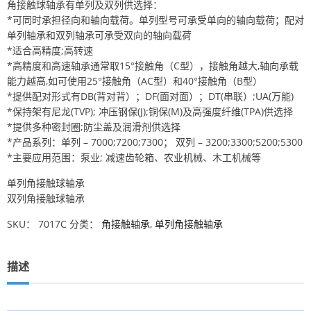
角接触球轴承有单列及双列供选择：
*可同时承担径向和轴向载荷。单列型号可承受单向的轴向载荷；配对
单列轴承和双列轴承可承受双向的轴向载荷
*适合高精度;高转速
*高精度和高速轴承通常取15°接触角（C型），接触角越大,轴向承载
能力越高,如可使用25°接触角（AC型）和40°接触角（B型）
*提供配对形式有DB(背对背）；DF(面对面）；DT(串联）;UA(万能)
*保持架有尼龙(TVP); 冲压钢保(J);铜保(M)及高强度纤维(TPA)供选择
*提供多种密封圈;防尘盖及润滑剂供选择
*产品系列：单列 – 7000;7200;7300； 双列 – 3200;3300;5200;5300
*主要应用范围：泵业; 减速齿轮箱、农业机械、木工机械等
单列角接触球轴承
双列角接触球轴承
SKU：
7017C
分类：
角接触轴承
,
单列角接触轴承
描述