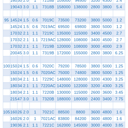
160
30
2.0
1
7218B
105000
94500
3200
4300
2.4
190
43
3.0
1.1
7318B
158000
138000
2800
3800
5.4
95
145
24
1.5
0.6
7019C
73500
73200
3800
5000
1.2
145
24
1.5
0.6
7019AC
69500
69800
3800
5000
1.2
170
32
2.1
1.1
7219C
135000
115000
3400
4500
2.7
170
32
2.1
1.1
7219AC
128000
108000
3400
4500
2.7
170
32
2.1
1.1
7219B
120000
108000
3000
4000
2.9
200
45
3.0
1.1
7319B
172000
155000
2800
3800
6.25
100
150
24
1.5
0.6
7020C
79200
78500
3800
5000
1.25
150
24
1.5
0.6
7020AC
75000
74800
3800
5000
1.25
180
34
2.1
1.1
7229C
148000
128000
3200
4300
3.25
180
34
2.1
1.1
7220AC
142000
122000
3200
4300
3.25
180
34
2.1
1.1
7220B
130000
115000
2600
3600
3.45
215
47
3.0
1.1
7320B
188000
180000
2400
3400
7.75
105
160
26
2.0
1
7021C
88500
8800
3600
4800
1.6
160
26
2.0
1
7021AC
83800
84200
3600
4800
1.6
190
36
2.1
1.1
7221C
162000
145000
3000
4000
3.85