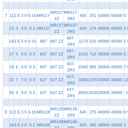
MR117
MR117-
7
11
2.5
3.0
0.15
MR117
455
201
43000
50000
0.
ZZ
2RS
MR137
MR137-
13
3
4.0
0.2
MR137
540
276
40000
48000
2.
ZZ
2RS
687-
14
3.5
5.0
0.15
687
687 ZZ
1170
510
40000
45000
2.
2RS
697-
17
5
5.0
0.3
697
697 ZZ
1610
710
36000
43000
5.
2RS
607-
19
6
6.0
0.3
607
607 ZZ
2340
885
36000
43000
7.
2RS
627-
22
7
7.0
0.3
627
627 ZZ
3300
1370
30000
36000
12
2RS
637-
26
9
9.0
0.3
637
637 ZZ
4050
1620
28000
34000
2
2RS
MR128
MR128-
8
12
2.5
3.5
0.15
MR128
545
275
40000
48000
0.
ZZ
2RS
MR148
MR148-
14
3.5
4.0
0.2
MR148
820
385
38000
45000
2.
ZZ
2RS