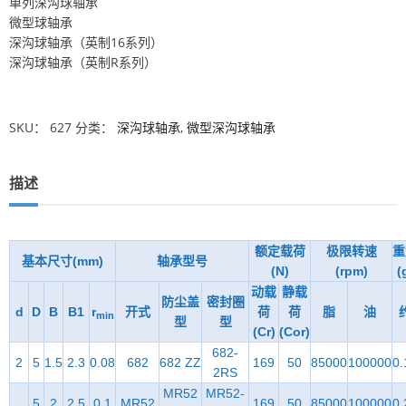
单列深沟球轴承
微型球轴承
深沟球轴承（英制16系列）
深沟球轴承（英制R系列）
SKU：
627
分类：
深沟球轴承
,
微型深沟球轴承
描述
额定载荷
极限转速
重
基本尺寸(mm)
轴承型号
(N)
(rpm)
(
动载
静载
防尘盖
密封圈
d
D
B
B1
r
开式
荷
荷
脂
油
min
型
型
(Cr)
(Cor)
682-
2
5
1.5
2.3
0.08
682
682 ZZ
169
50
85000
100000
0.
2RS
MR52
MR52-
5
2
2.5
0.1
MR52
169
50
85000
100000
0.