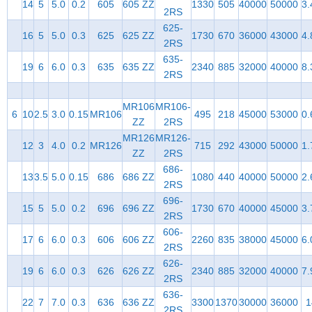
14
5
5.0
0.2
605
605 ZZ
1330
505
40000
50000
3.
2RS
625-
16
5
5.0
0.3
625
625 ZZ
1730
670
36000
43000
4.
2RS
635-
19
6
6.0
0.3
635
635 ZZ
2340
885
32000
40000
8.
2RS
MR106
MR106-
6
10
2.5
3.0
0.15
MR106
495
218
45000
53000
0.
ZZ
2RS
MR126
MR126-
12
3
4.0
0.2
MR126
715
292
43000
50000
1.
ZZ
2RS
686-
13
3.5
5.0
0.15
686
686 ZZ
1080
440
40000
50000
2.
2RS
696-
15
5
5.0
0.2
696
696 ZZ
1730
670
40000
45000
3.
2RS
606-
17
6
6.0
0.3
606
606 ZZ
2260
835
38000
45000
6.
2RS
626-
19
6
6.0
0.3
626
626 ZZ
2340
885
32000
40000
7.
2RS
636-
22
7
7.0
0.3
636
636 ZZ
3300
1370
30000
36000
1
2RS