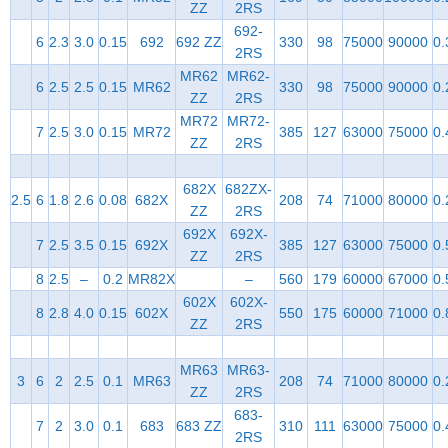
ZZ
2RS
692-
6
2.3
3.0
0.15
692
692 ZZ
330
98
75000
90000
0.
2RS
MR62
MR62-
6
2.5
2.5
0.15
MR62
330
98
75000
90000
0.
ZZ
2RS
MR72
MR72-
7
2.5
3.0
0.15
MR72
385
127
63000
75000
0.
ZZ
2RS
682X
682ZX-
2.5
6
1.8
2.6
0.08
682X
208
74
71000
80000
0.
ZZ
2RS
692X
692X-
7
2.5
3.5
0.15
692X
385
127
63000
75000
0.
ZZ
2RS
8
2.5
–
0.2
MR82X
–
560
179
60000
67000
0.
602X
602X-
8
2.8
4.0
0.15
602X
550
175
60000
71000
0.
ZZ
2RS
MR63
MR63-
3
6
2
2.5
0.1
MR63
208
74
71000
80000
0.
ZZ
2RS
683-
7
2
3.0
0.1
683
683 ZZ
310
111
63000
75000
0.
2RS