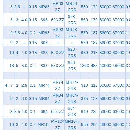
MR83
MR83-
8
2.5
–
0.15
MR83
560
179
60000
67000
0.
ZZ
2RS
693-
8
3
4.0
0.15
693
693 ZZ
560
179
60000
67000
0.
2RS
MR93
MR93-
9
2.5
4.0
0.2
MR93
570
187
56000
67000
1.
ZZ
2RS
9
3
–
0.15
603
–
–
570
187
56000
67000
0.
623-
10
4
4.0
0.15
623
623 ZZ
630
218
50000
60000
1.
2RS
633-
13
5
5.0
0.2
633
633 ZZ
1300
485
40000
48000
3.
2RS
MR74
MR74-
4
7
2
2.5
0.1
MR74
310
115
60000
67000
0.
ZZ
2RS
MR84
MR84-
8
2
3.0
0.15
MR84
395
139
56000
67000
0.
ZZ
2RS
684-
9
2.5
4.0
0.1
684
684 ZZ
640
225
53000
63000
1.
2RS
MR104
MR104-
10
3
4.0
0.2
MR104
585
204
48000
56000
1.
ZZ
2RS