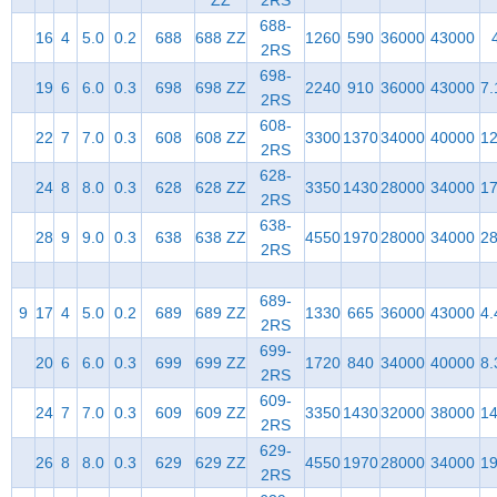
688-
16
4
5.0
0.2
688
688 ZZ
1260
590
36000
43000
2RS
698-
19
6
6.0
0.3
698
698 ZZ
2240
910
36000
43000
7.
2RS
608-
22
7
7.0
0.3
608
608 ZZ
3300
1370
34000
40000
12
2RS
628-
24
8
8.0
0.3
628
628 ZZ
3350
1430
28000
34000
17
2RS
638-
28
9
9.0
0.3
638
638 ZZ
4550
1970
28000
34000
28
2RS
689-
9
17
4
5.0
0.2
689
689 ZZ
1330
665
36000
43000
4.
2RS
699-
20
6
6.0
0.3
699
699 ZZ
1720
840
34000
40000
8.
2RS
609-
24
7
7.0
0.3
609
609 ZZ
3350
1430
32000
38000
14
2RS
629-
26
8
8.0
0.3
629
629 ZZ
4550
1970
28000
34000
19
2RS