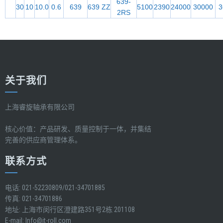
639-
30
10
10.0
0.6
639
639 ZZ
5100
2390
24000
30000
3
2RS
关于我们
上海睿旋轴承有限公司
核心价值：产品研发、质量控制于一体，并集结
完善的供应商管理体系。
联系方式
电话: 021-52230809/021-34701885
传真: 021-34701886
地址: 上海市闵行区澄建路351号2栋 201108
E-mail:
Info@it-roll.com