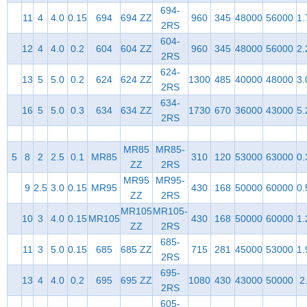
694-
11
4
4.0
0.15
694
694 ZZ
960
345
48000
56000
1.
2RS
604-
12
4
4.0
0.2
604
604 ZZ
960
345
48000
56000
2.
2RS
624-
13
5
5.0
0.2
624
624 ZZ
1300
485
40000
48000
3.
2RS
634-
16
5
5.0
0.3
634
634 ZZ
1730
670
36000
43000
5.
2RS
MR85
MR85-
5
8
2
2.5
0.1
MR85
310
120
53000
63000
0.
ZZ
2RS
MR95
MR95-
9
2.5
3.0
0.15
MR95
430
168
50000
60000
0.
ZZ
2RS
MR105
MR105-
10
3
4.0
0.15
MR105
430
168
50000
60000
1.
ZZ
2RS
685-
11
3
5.0
0.15
685
685 ZZ
715
281
45000
53000
1.
2RS
695-
13
4
4.0
0.2
695
695 ZZ
1080
430
43000
50000
2
2RS
605-