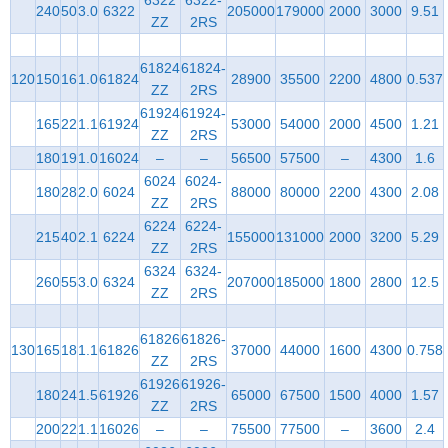
6322
6322-
240
50
3.0
6322
205000
179000
2000
3000
9.51
ZZ
2RS
61824
61824-
120
150
16
1.0
61824
28900
35500
2200
4800
0.537
ZZ
2RS
61924
61924-
165
22
1.1
61924
53000
54000
2000
4500
1.21
ZZ
2RS
180
19
1.0
16024
–
–
56500
57500
–
4300
1.6
6024
6024-
180
28
2.0
6024
88000
80000
2200
4300
2.08
ZZ
2RS
6224
6224-
215
40
2.1
6224
155000
131000
2000
3200
5.29
ZZ
2RS
6324
6324-
260
55
3.0
6324
207000
185000
1800
2800
12.5
ZZ
2RS
61826
61826-
130
165
18
1.1
61826
37000
44000
1600
4300
0.758
ZZ
2RS
61926
61926-
180
24
1.5
61926
65000
67500
1500
4000
1.57
ZZ
2RS
200
22
1.1
16026
–
–
75500
77500
–
3600
2.4