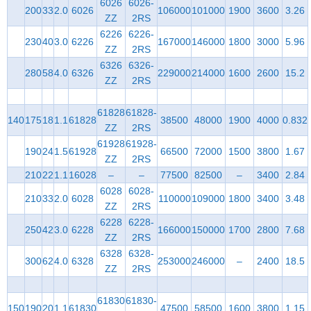
6026
6026-
200
33
2.0
6026
106000
101000
1900
3600
3.26
ZZ
2RS
6226
6226-
230
40
3.0
6226
167000
146000
1800
3000
5.96
ZZ
2RS
6326
6326-
280
58
4.0
6326
229000
214000
1600
2600
15.2
ZZ
2RS
61828
61828-
140
175
18
1.1
61828
38500
48000
1900
4000
0.832
ZZ
2RS
61928
61928-
190
24
1.5
61928
66500
72000
1500
3800
1.67
ZZ
2RS
210
22
1.1
16028
–
–
77500
82500
–
3400
2.84
6028
6028-
210
33
2.0
6028
110000
109000
1800
3400
3.48
ZZ
2RS
6228
6228-
250
42
3.0
6228
166000
150000
1700
2800
7.68
ZZ
2RS
6328
6328-
300
62
4.0
6328
253000
246000
–
2400
18.5
ZZ
2RS
61830
61830-
150
190
20
1.1
61830
47500
58500
1600
3800
1.15