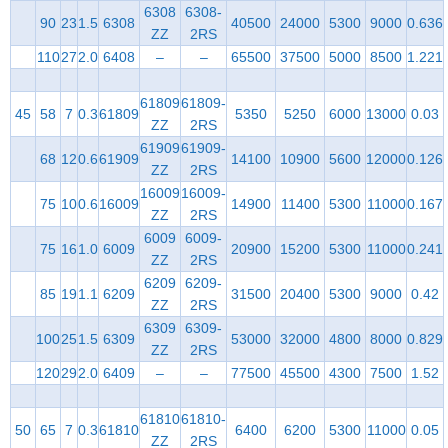
6308
6308-
90
23
1.5
6308
40500
24000
5300
9000
0.636
ZZ
2RS
110
27
2.0
6408
–
–
65500
37500
5000
8500
1.221
61809
61809-
45
58
7
0.3
61809
5350
5250
6000
13000
0.03
ZZ
2RS
61909
61909-
68
12
0.6
61909
14100
10900
5600
12000
0.126
ZZ
2RS
16009
16009-
75
10
0.6
16009
14900
11400
5300
11000
0.167
ZZ
2RS
6009
6009-
75
16
1.0
6009
20900
15200
5300
11000
0.241
ZZ
2RS
6209
6209-
85
19
1.1
6209
31500
20400
5300
9000
0.42
ZZ
2RS
6309
6309-
100
25
1.5
6309
53000
32000
4800
8000
0.829
ZZ
2RS
120
29
2.0
6409
–
–
77500
45500
4300
7500
1.52
61810
61810-
50
65
7
0.3
61810
6400
6200
5300
11000
0.05
ZZ
2RS