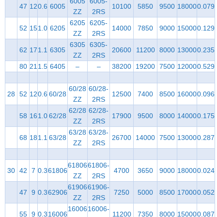
6005
6005-
47
12
0.6
6005
10100
5850
9500
18000
0.079
ZZ
2RS
6205
6205-
52
15
1.0
6205
14000
7850
9000
15000
0.129
ZZ
2RS
6305
6305-
62
17
1.1
6305
20600
11200
8000
13000
0.235
ZZ
2RS
80
21
1.5
6405
–
–
38200
19200
7500
12000
0.529
60/28
60/28-
28
52
12
0.6
60/28
12500
7400
8500
16000
0.096
ZZ
2RS
62/28
62/28-
58
16
1.0
62/28
17900
9500
8000
14000
0.175
ZZ
2RS
63/28
63/28-
68
18
1.1
63/28
26700
14000
7500
13000
0.287
ZZ
2RS
61806
61806-
30
42
7
0.3
61806
4700
3650
9000
18000
0.024
ZZ
2RS
61906
61906-
47
9
0.3
62906
7250
5000
8500
17000
0.052
ZZ
2RS
16006
16006-
55
9
0.3
16006
11200
7350
8000
15000
0.087