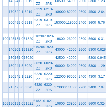
145
24
1.5
6019
60500
54000
2600
5300
1.23
ZZ
2RS
6219
6219-
170
32
2.1
6219
109000
82000
2600
4500
2.64
ZZ
2RS
6319
6319-
200
45
3.0
6319
153000
119000
2400
3600
5.76
ZZ
2RS
61820
61820-
100
125
13
1.0
61820
19600
23000
2800
5600
0.31
ZZ
2RS
61920
61920-
140
20
1.1
61920
43000
42000
2600
5300
0.828
ZZ
2RS
150
16
1.0
16020
–
–
42500
42000
–
5300
0.945
6020
6020-
150
24
1.5
6020
60000
54000
2600
5300
1.29
ZZ
2RS
6220
6220-
180
34
2.1
6220
122000
93000
2400
4300
3.17
ZZ
2RS
6320
6320-
215
47
3.0
6320
173000
141000
2200
3400
7.04
ZZ
2RS
61821
61821-
105
130
13
1.0
61821
19800
23900
2500
5600
0.324
ZZ
2RS