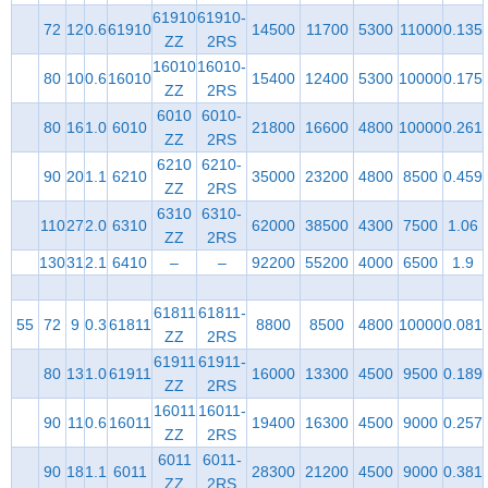
61910
61910-
72
12
0.6
61910
14500
11700
5300
11000
0.135
ZZ
2RS
16010
16010-
80
10
0.6
16010
15400
12400
5300
10000
0.175
ZZ
2RS
6010
6010-
80
16
1.0
6010
21800
16600
4800
10000
0.261
ZZ
2RS
6210
6210-
90
20
1.1
6210
35000
23200
4800
8500
0.459
ZZ
2RS
6310
6310-
110
27
2.0
6310
62000
38500
4300
7500
1.06
ZZ
2RS
130
31
2.1
6410
–
–
92200
55200
4000
6500
1.9
61811
61811-
55
72
9
0.3
61811
8800
8500
4800
10000
0.081
ZZ
2RS
61911
61911-
80
13
1.0
61911
16000
13300
4500
9500
0.189
ZZ
2RS
16011
16011-
90
11
0.6
16011
19400
16300
4500
9000
0.257
ZZ
2RS
6011
6011-
90
18
1.1
6011
28300
21200
4500
9000
0.381
ZZ
2RS