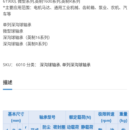
61900), 微型系列,英制1600系列,英制R系列
*主要应用范围：电机马达、通用工业机械、齿轮箱、泵业、农机、汽
车等
单列深沟球轴承
微型球轴承
深沟球轴承（英制16系列）
深沟球轴承（英制R系列）
SKU：
6010
分类：
深沟球轴承
,
单列深沟球轴承
描述
基本尺寸
极限转速
重量
轴承型号
额定载荷(N)
(mm)
(rpm)
(kg)
r
防尘
密封圈
动载荷
静载荷