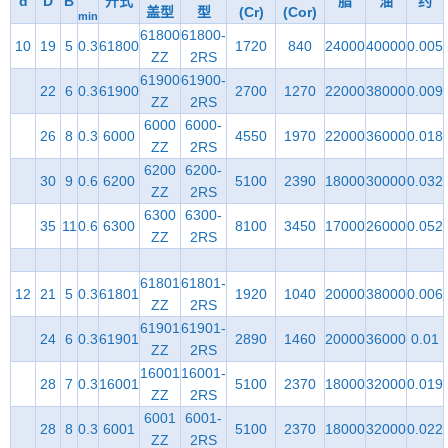
d
D
B
开式
脂
油
约
盖型
型
(Cr)
(Cor)
min
61800
61800-
10
19
5
0.3
61800
1720
840
24000
40000
0.005
ZZ
2RS
61900
61900-
22
6
0.3
61900
2700
1270
22000
38000
0.009
ZZ
2RS
6000
6000-
26
8
0.3
6000
4550
1970
22000
36000
0.018
ZZ
2RS
6200
6200-
30
9
0.6
6200
5100
2390
18000
30000
0.032
ZZ
2RS
6300
6300-
35
11
0.6
6300
8100
3450
17000
26000
0.052
ZZ
2RS
61801
61801-
12
21
5
0.3
61801
1920
1040
20000
38000
0.006
ZZ
2RS
61901
61901-
24
6
0.3
61901
2890
1460
20000
36000
0.01
ZZ
2RS
16001
16001-
28
7
0.3
16001
5100
2370
18000
32000
0.019
ZZ
2RS
6001
6001-
28
8
0.3
6001
5100
2370
18000
32000
0.022
ZZ
2RS