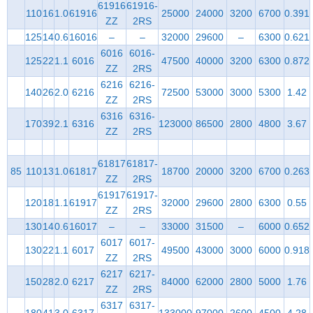
61916
61916-
110
16
1.0
61916
25000
24000
3200
6700
0.391
ZZ
2RS
125
14
0.6
16016
–
–
32000
29600
–
6300
0.621
6016
6016-
125
22
1.1
6016
47500
40000
3200
6300
0.872
ZZ
2RS
6216
6216-
140
26
2.0
6216
72500
53000
3000
5300
1.42
ZZ
2RS
6316
6316-
170
39
2.1
6316
123000
86500
2800
4800
3.67
ZZ
2RS
61817
61817-
85
110
13
1.0
61817
18700
20000
3200
6700
0.263
ZZ
2RS
61917
61917-
120
18
1.1
61917
32000
29600
2800
6300
0.55
ZZ
2RS
130
14
0.6
16017
–
–
33000
31500
–
6000
0.652
6017
6017-
130
22
1.1
6017
49500
43000
3000
6000
0.918
ZZ
2RS
6217
6217-
150
28
2.0
6217
84000
62000
2800
5000
1.76
ZZ
2RS
6317
6317-