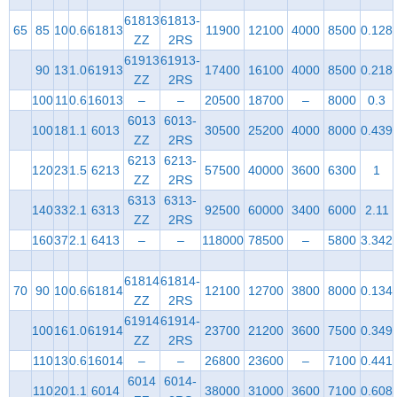
61813
61813-
65
85
10
0.6
61813
11900
12100
4000
8500
0.128
ZZ
2RS
61913
61913-
90
13
1.0
61913
17400
16100
4000
8500
0.218
ZZ
2RS
100
11
0.6
16013
–
–
20500
18700
–
8000
0.3
6013
6013-
100
18
1.1
6013
30500
25200
4000
8000
0.439
ZZ
2RS
6213
6213-
120
23
1.5
6213
57500
40000
3600
6300
1
ZZ
2RS
6313
6313-
140
33
2.1
6313
92500
60000
3400
6000
2.11
ZZ
2RS
160
37
2.1
6413
–
–
118000
78500
–
5800
3.342
61814
61814-
70
90
10
0.6
61814
12100
12700
3800
8000
0.134
ZZ
2RS
61914
61914-
100
16
1.0
61914
23700
21200
3600
7500
0.349
ZZ
2RS
110
13
0.6
16014
–
–
26800
23600
–
7100
0.441
6014
6014-
110
20
1.1
6014
38000
31000
3600
7100
0.608