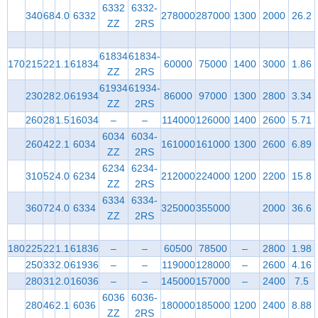
6332
6332-
340
68
4.0
6332
278000
287000
1300
2000
26.2
ZZ
2RS
61834
61834-
170
215
22
1.1
61834
60000
75000
1400
3000
1.86
ZZ
2RS
61934
61934-
230
28
2.0
61934
86000
97000
1300
2800
3.34
ZZ
2RS
260
28
1.5
16034
–
–
114000
126000
1400
2600
5.71
6034
6034-
260
42
2.1
6034
161000
161000
1300
2600
6.89
ZZ
2RS
6234
6234-
310
52
4.0
6234
212000
224000
1200
2200
15.8
ZZ
2RS
6334
6334-
360
72
4.0
6334
325000
355000
2000
36.6
ZZ
2RS
180
225
22
1.1
61836
–
–
60500
78500
–
2800
1.98
250
33
2.0
61936
–
–
119000
128000
–
2600
4.16
280
31
2.0
16036
–
–
145000
157000
–
2400
7.5
6036
6036-
280
46
2.1
6036
180000
185000
1200
2400
8.88
ZZ
2RS