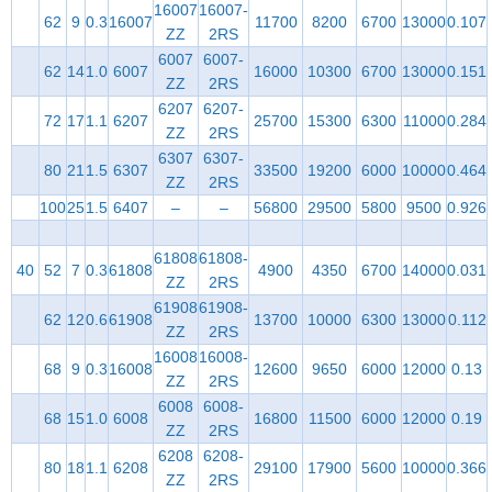
16007
16007-
62
9
0.3
16007
11700
8200
6700
13000
0.107
ZZ
2RS
6007
6007-
62
14
1.0
6007
16000
10300
6700
13000
0.151
ZZ
2RS
6207
6207-
72
17
1.1
6207
25700
15300
6300
11000
0.284
ZZ
2RS
6307
6307-
80
21
1.5
6307
33500
19200
6000
10000
0.464
ZZ
2RS
100
25
1.5
6407
–
–
56800
29500
5800
9500
0.926
61808
61808-
40
52
7
0.3
61808
4900
4350
6700
14000
0.031
ZZ
2RS
61908
61908-
62
12
0.6
61908
13700
10000
6300
13000
0.112
ZZ
2RS
16008
16008-
68
9
0.3
16008
12600
9650
6000
12000
0.13
ZZ
2RS
6008
6008-
68
15
1.0
6008
16800
11500
6000
12000
0.19
ZZ
2RS
6208
6208-
80
18
1.1
6208
29100
17900
5600
10000
0.366
ZZ
2RS