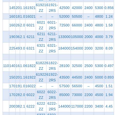
61921
61921-
145
20
1.1
61921
42500
42000
2400
5300
0.856
ZZ
2RS
160
18
1.0
16021
–
–
52000
50500
–
4800
1.24
6021
6021-
160
26
2.0
6021
72500
66000
2400
4800
1.58
ZZ
2RS
6211
6211-
190
36
2.1
6211
133000
105000
2000
4000
3.79
ZZ
2RS
6321
6321-
225
49
3.0
6321
184000
154000
2000
3200
8.09
ZZ
2RS
61822
61822-
110
140
16
1.0
61822
28100
32500
2500
5300
0.497
ZZ
2RS
61922
61922-
150
20
1.1
61922
43500
44500
2400
5000
0.893
ZZ
2RS
170
19
1.0
16022
–
–
57500
56500
–
4500
1.51
6022
6022-
170
28
2.0
6022
85000
73000
2200
4500
1.94
ZZ
2RS
6222
6222-
200
38
2.1
6222
144000
117000
2200
3400
4.45
ZZ
2RS