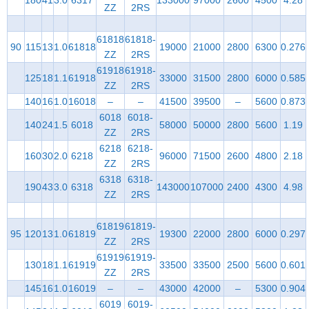
180
41
3.0
6317
133000
97000
2600
4500
4.28
ZZ
2RS
61818
61818-
90
115
13
1.0
61818
19000
21000
2800
6300
0.276
ZZ
2RS
61918
61918-
125
18
1.1
61918
33000
31500
2800
6000
0.585
ZZ
2RS
140
16
1.0
16018
–
–
41500
39500
–
5600
0.873
6018
6018-
140
24
1.5
6018
58000
50000
2800
5600
1.19
ZZ
2RS
6218
6218-
160
30
2.0
6218
96000
71500
2600
4800
2.18
ZZ
2RS
6318
6318-
190
43
3.0
6318
143000
107000
2400
4300
4.98
ZZ
2RS
61819
61819-
95
120
13
1.0
61819
19300
22000
2800
6000
0.297
ZZ
2RS
61919
61919-
130
18
1.1
61919
33500
33500
2500
5600
0.601
ZZ
2RS
145
16
1.0
16019
–
–
43000
42000
–
5300
0.904
6019
6019-