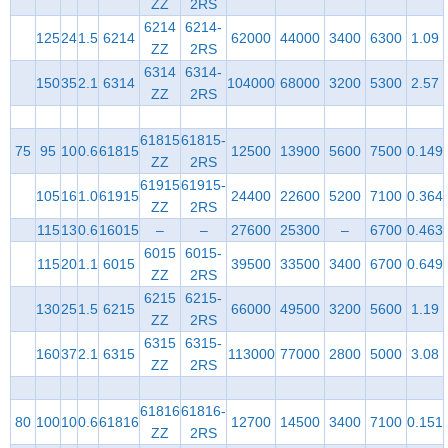
ZZ
2RS
6214
6214-
125
24
1.5
6214
62000
44000
3400
6300
1.09
ZZ
2RS
6314
6314-
150
35
2.1
6314
104000
68000
3200
5300
2.57
ZZ
2RS
61815
61815-
75
95
10
0.6
61815
12500
13900
5600
7500
0.149
ZZ
2RS
61915
61915-
105
16
1.0
61915
24400
22600
5200
7100
0.364
ZZ
2RS
115
13
0.6
16015
–
–
27600
25300
–
6700
0.463
6015
6015-
115
20
1.1
6015
39500
33500
3400
6700
0.649
ZZ
2RS
6215
6215-
130
25
1.5
6215
66000
49500
3200
5600
1.19
ZZ
2RS
6315
6315-
160
37
2.1
6315
113000
77000
2800
5000
3.08
ZZ
2RS
61816
61816-
80
100
10
0.6
61816
12700
14500
3400
7100
0.151
ZZ
2RS