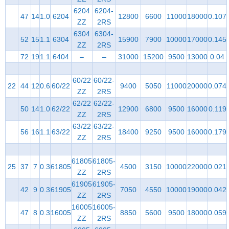
6204
6204-
47
14
1.0
6204
12800
6600
11000
18000
0.107
ZZ
2RS
6304
6304-
52
15
1.1
6304
15900
7900
10000
17000
0.145
ZZ
2RS
72
19
1.1
6404
–
–
31000
15200
9500
13000
0.04
60/22
60/22-
22
44
12
0.6
60/22
9400
5050
11000
20000
0.074
ZZ
2RS
62/22
62/22-
50
14
1.0
62/22
12900
6800
9500
16000
0.119
ZZ
2RS
63/22
63/22-
56
16
1.1
63/22
18400
9250
9500
16000
0.179
ZZ
2RS
61805
61805-
25
37
7
0.3
61805
4500
3150
10000
22000
0.021
ZZ
2RS
61905
61905-
42
9
0.3
61905
7050
4550
10000
19000
0.042
ZZ
2RS
16005
16005-
47
8
0.3
16005
8850
5600
9500
18000
0.059
ZZ
2RS