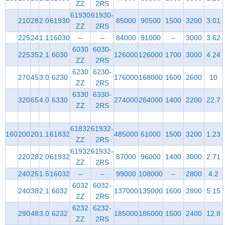
ZZ
2RS
61930
61930-
210
28
2.0
61930
85000
90500
1500
3200
3.01
ZZ
2RS
225
24
1.1
16030
–
–
84000
91000
–
3000
3.62
6030
6030-
225
35
2.1
6030
126000
126000
1700
3000
4.24
ZZ
2RS
6230
6230-
270
45
3.0
6230
176000
168000
1600
2600
10
ZZ
2RS
6330
6330-
320
65
4.0
6330
274000
284000
1400
2200
22.7
ZZ
2RS
61832
61932-
160
200
20
1.1
61832
485000
61000
1500
3200
1.23
ZZ
2RS
61932
61932-
220
28
2.0
61932
87000
96000
1400
3000
2.71
ZZ
2RS
240
25
1.5
16032
–
–
99000
108000
–
2800
4.2
6032
6032-
240
38
2.1
6032
137000
135000
1600
2800
5.15
ZZ
2RS
6232
6232-
290
48
3.0
6232
185000
186000
1500
2400
12.8
ZZ
2RS