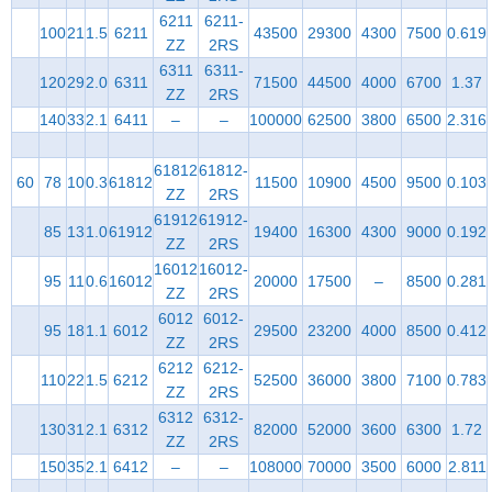
6211
6211-
100
21
1.5
6211
43500
29300
4300
7500
0.619
ZZ
2RS
6311
6311-
120
29
2.0
6311
71500
44500
4000
6700
1.37
ZZ
2RS
140
33
2.1
6411
–
–
100000
62500
3800
6500
2.316
61812
61812-
60
78
10
0.3
61812
11500
10900
4500
9500
0.103
ZZ
2RS
61912
61912-
85
13
1.0
61912
19400
16300
4300
9000
0.192
ZZ
2RS
16012
16012-
95
11
0.6
16012
20000
17500
–
8500
0.281
ZZ
2RS
6012
6012-
95
18
1.1
6012
29500
23200
4000
8500
0.412
ZZ
2RS
6212
6212-
110
22
1.5
6212
52500
36000
3800
7100
0.783
ZZ
2RS
6312
6312-
130
31
2.1
6312
82000
52000
3600
6300
1.72
ZZ
2RS
150
35
2.1
6412
–
–
108000
70000
3500
6000
2.811