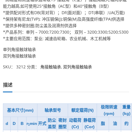
能力越高,如可使用25°接触角（AC型）和40°接触角（B型）
*提供配对形式有DB(背对背）；DF(面对面）；DT(串联）;UA(万能)
*保持架有尼龙(TVP); 冲压钢保(J);铜保(M)及高强度纤维(TPA)供选择
*提供多种密封圈;防尘盖及润滑剂供选择
*产品系列：单列 – 7000;7200;7300； 双列 – 3200;3300;5200;5300
*主要应用范围：泵业; 减速齿轮箱、农业机械、木工机械等
单列角接触球轴承
双列角接触球轴承
SKU：
3212
分类：
角接触轴承
,
双列角接触轴承
描述
极限转速
重量
基本尺寸(mm)
轴承型号
额定载荷(N)
(rpm)
(kg)
防尘
密封
动载荷
静载荷
d
D
B
r
min
开式
脂
油
约
1
盖型
圈型
(Cr)
(Cor)