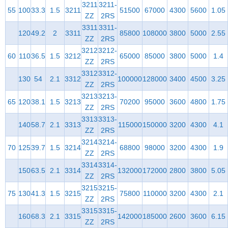
3211
3211-
55
100
33.3
1.5
3211
51500
67000
4300
5600
1.05
ZZ
2RS
3311
3311-
120
49.2
2
3311
85800
108000
3800
5000
2.55
ZZ
2RS
3212
3212-
60
110
36.5
1.5
3212
65000
85000
3800
5000
1.4
ZZ
2RS
3312
3312-
130
54
2.1
3312
100000
128000
3400
4500
3.25
ZZ
2RS
3213
3213-
65
120
38.1
1.5
3213
70200
95000
3600
4800
1.75
ZZ
2RS
3313
3313-
140
58.7
2.1
3313
115000
150000
3200
4300
4.1
ZZ
2RS
3214
3214-
70
125
39.7
1.5
3214
68800
98000
3200
4300
1.9
ZZ
2RS
3314
3314-
150
63.5
2.1
3314
132000
172000
2800
3800
5.05
ZZ
2RS
3215
3215-
75
130
41.3
1.5
3215
75800
110000
3200
4300
2.1
ZZ
2RS
3315
3315-
160
68.3
2.1
3315
142000
185000
2600
3600
6.15
ZZ
2RS