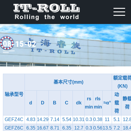
08-15-02
额定载
基本尺寸(mm)
(KN)
轴承型号
动
rs
rls
静
d
D
B
C
dk
≈α°
载
min
min
荷
荷
GEFZ4C
4.83
14.29
7.14
5.54
10.31
0.3
0.38
11
5.1
12.
GEFZ6C
6.35
16.67
8.71
6.35
12.7
0.3
0.56
13.5
7.2
18.